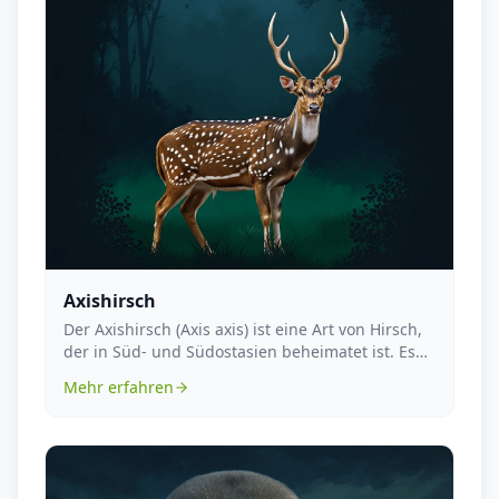
Axishirsch
Der Axishirsch (Axis axis) ist eine Art von Hirsch,
der in Süd- und Südostasien beheimatet ist. Es
h...
Mehr erfahren