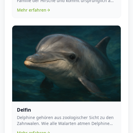
Familie der Hirsche und kommt ursprünglich aus
Süd- u...
Mehr erfahren
Delfin
Delphine gehören aus zoologischer Sicht zu den
Zahnwalen. Wie alle Walarten atmen Delphine
Luft und ...
Mehr erfahren