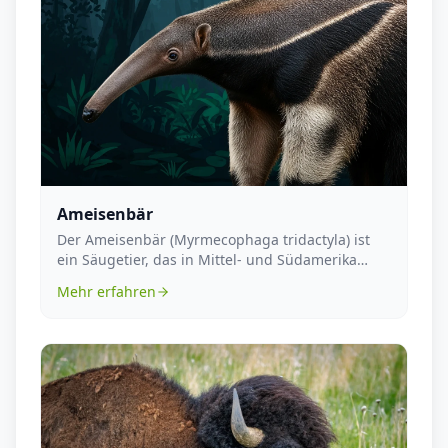
Ameisenbär
Der Ameisenbär (Myrmecophaga tridactyla) ist
ein Säugetier, das in Mittel- und Südamerika
beheimatet...
Mehr erfahren