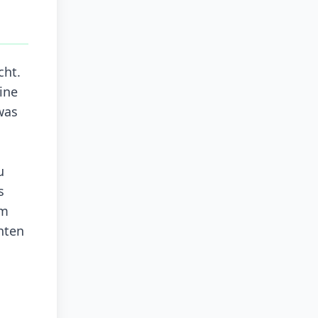
cht.
ine
was
u
s
hm
hten