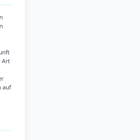
n
en
unft
 Art
er
 auf