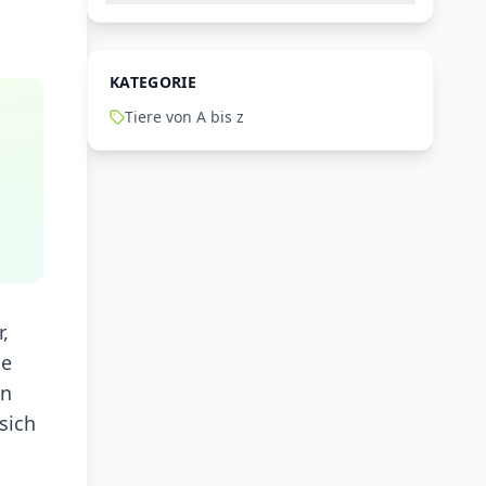
KATEGORIE
Tiere von A bis z
,
se
en
sich