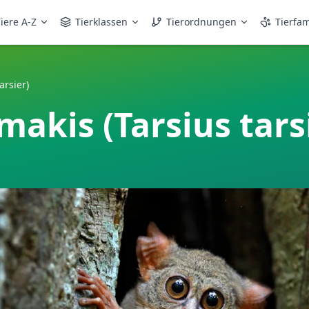
iere A-Z
Tierklassen
Tierordnungen
Tierfam
arsier)
akis (Tarsius tars