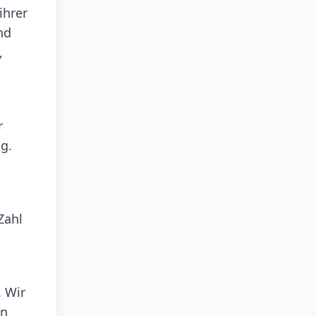
ihrer
nd
,
r
g.
Zahl
. Wir
en