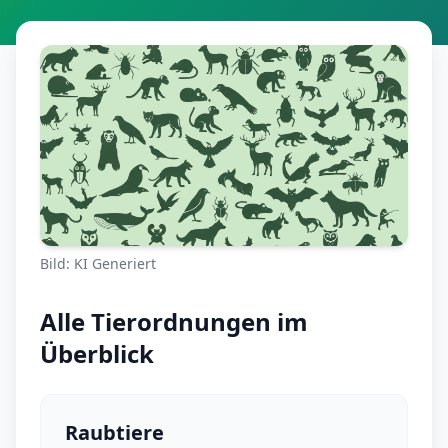
Bild: KI Generiert
Alle Tierordnungen im
Überblick
Raubtiere