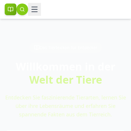
Das Tierlexikon für Entdecker
Willkommen in der
Welt der Tiere
Entdecken Sie faszinierende Tierarten, lernen Sie
über ihre Lebensräume und erfahren Sie
spannende Fakten aus dem Tierreich.