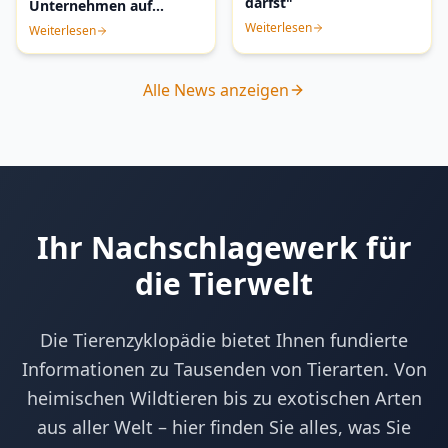
darfst"
Unternehmen auf
Kosten von Natur und
Weiterlesen
Weiterlesen
Mensch
Alle News anzeigen
Ihr Nachschlagewerk für
die Tierwelt
Die Tierenzyklopädie bietet Ihnen fundierte
Informationen zu Tausenden von Tierarten. Von
heimischen Wildtieren bis zu exotischen Arten
aus aller Welt – hier finden Sie alles, was Sie