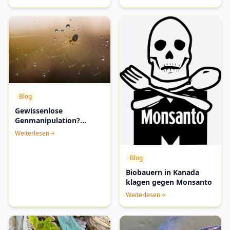
Blog
Gewissenlose
Genmanipulation?
Künstliche Spinnseide
Weiterlesen
hergestellt
Blog
Biobauern in Kanada
klagen gegen Monsanto
Weiterlesen