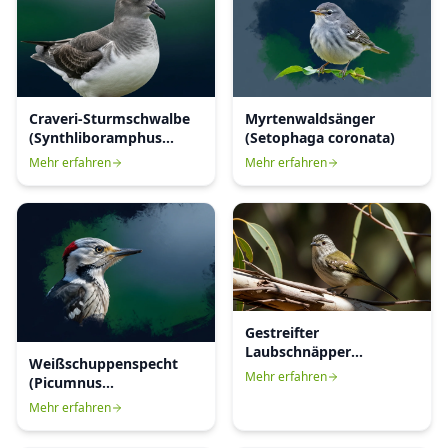
Craveri-Sturmschwalbe
Myrtenwaldsänger
(Synthliboramphus
(Setophaga coronata)
craveri)
Mehr erfahren
Mehr erfahren
Gestreifter
Laubschnäpper
Weißschuppenspecht
(Acanthiza lineata)
Mehr erfahren
(Picumnus
albosquamatus)
Mehr erfahren