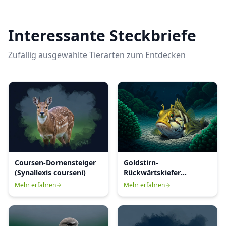
Interessante Steckbriefe
Zufällig ausgewählte Tierarten zum Entdecken
Coursen-Dornensteiger
Goldstirn-
(Synallexis courseni)
Rückwärtskiefer
(Opistognathus
Mehr erfahren
Mehr erfahren
aurifrons)