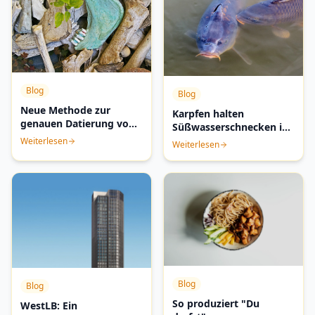
Blog
Blog
Neue Methode zur
Karpfen halten
genauen Datierung von
Süßwasserschnecken in
Knochenfunden
Schach
Weiterlesen
Weiterlesen
Blog
Blog
So produziert "Du
WestLB: Ein