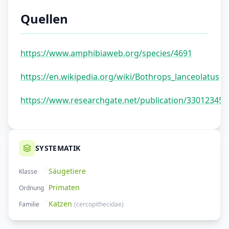
Quellen
https://www.amphibiaweb.org/species/4691
https://en.wikipedia.org/wiki/Bothrops_lanceolatus
https://www.researchgate.net/publication/330123456
SYSTEMATIK
Säugetiere
Klasse
Primaten
Ordnung
Katzen
Familie
(
cercopithecidae
)