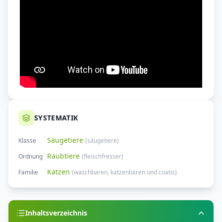
SYSTEMATIK
Säugetiere
Klasse
(
säugetiere
)
Raubtiere
Ordnung
(
fleischfresser
)
Katzen
Familie
(
waschbären, katzenbären und coatis
)
Inhaltsverzeichnis