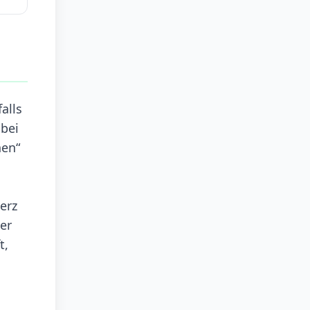
alls
obei
hen“
erz
er
t,