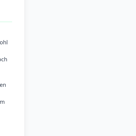
ohl
och
hen
um