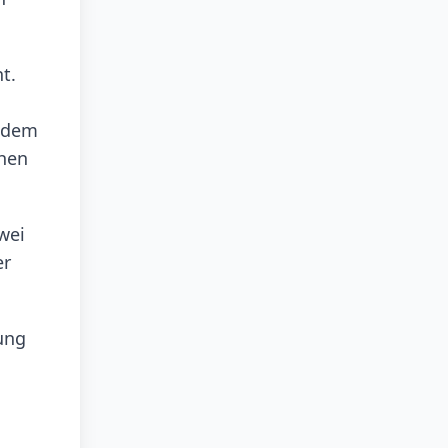
t.
t dem
chen
wei
er
ung