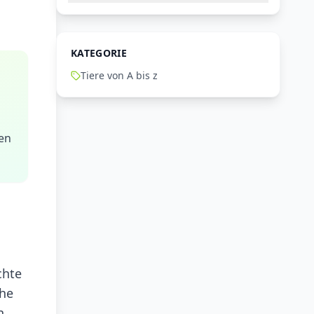
KATEGORIE
Tiere von A bis z
ten
chte
che
n