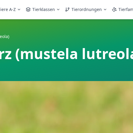
iere A-Z
Tierklassen
Tierordnungen
Tierfam
eola)
z (mustela lutreol