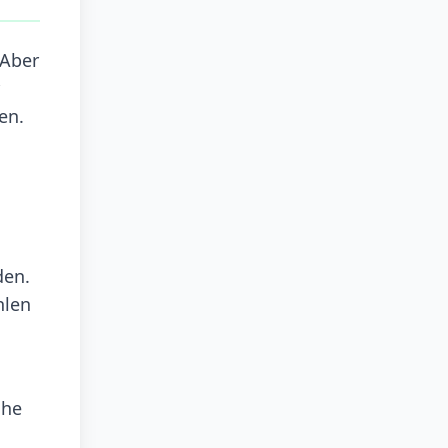
 Aber
en.
den.
hlen
che