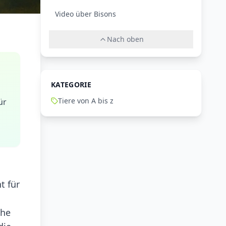
Video über Bisons
Nach oben
KATEGORIE
Tiere von A bis z
ür
t für
che