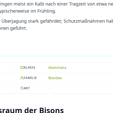
ngen meist ein Kalb nach einer Tragzeit von etwa n
ypischerweise im Frühling.
h Überjagung stark gefährdet; Schutzmaßnahmen ha
onen geführt.
Mammalia
KLASSE
Bovidae
FAMILIE
--
ART
raum der Bisons