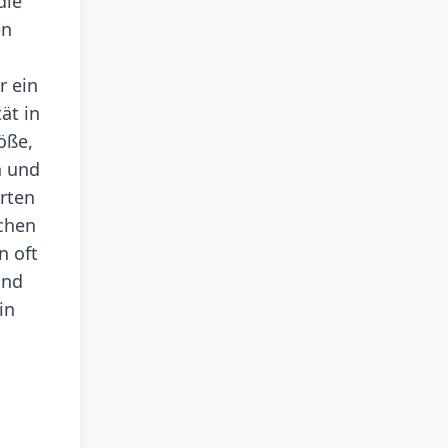
die
en
r ein
ät in
öße,
n und
rten
ichen
n oft
ind
in