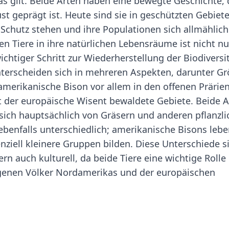
s gilt. Beide Arten haben eine bewegte Geschichte, 
t geprägt ist. Heute sind sie in geschützten Gebiet
 Schutz stehen und ihre Populationen sich allmählich
n Tiere in ihre natürlichen Lebensräume ist nicht nu
chtiger Schritt zur Wiederherstellung der Biodiversit
terscheiden sich in mehreren Aspekten, darunter Gr
merikanische Bison vor allem in den offenen Prärie
 der europäische Wisent bewaldete Gebiete. Beide A
 sich hauptsächlich von Gräsern und anderen pflanzl
 ebenfalls unterschiedlich; amerikanische Bisons lebe
ziell kleinere Gruppen bilden. Diese Unterschiede s
n auch kulturell, da beide Tiere eine wichtige Rolle 
igenen Völker Nordamerikas und der europäischen