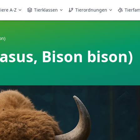
iere A-Z
Tierklassen
Tierordnungen
Tierfam
on)
asus, Bison bison)