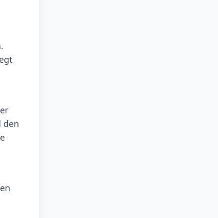
.
egt
er
d den
ve
hen