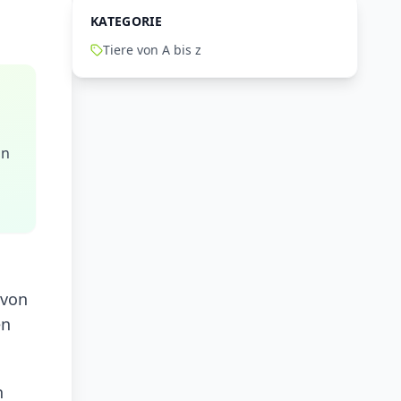
KATEGORIE
Tiere von A bis z
on
 von
en
n