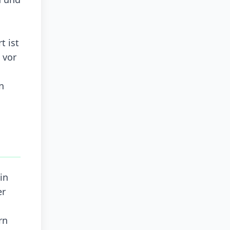
t ist
 vor
n
in
er
m
rn