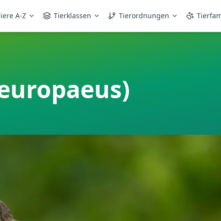
iere A-Z
Tierklassen
Tierordnungen
Tierfam
 europaeus)