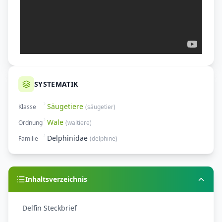
SYSTEMATIK
Säugetiere
Klasse
(
säugetier
)
Wale
Ordnung
(
waltiere
)
Delphinidae
Familie
(
delphine
)
Inhaltsverzeichnis
Delfin Steckbrief