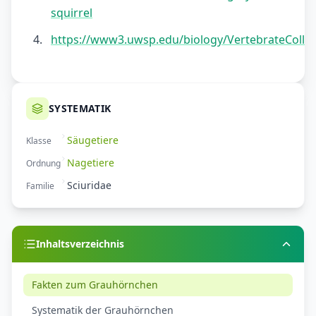
squirrel
https://www3.uwsp.edu/biology/VertebrateColle
SYSTEMATIK
Säugetiere
Klasse
Nagetiere
Ordnung
Sciuridae
Familie
Inhaltsverzeichnis
Fakten zum Grauhörnchen
Systematik der Grauhörnchen