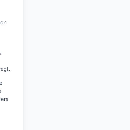
von
s
egt.
e
e
lers