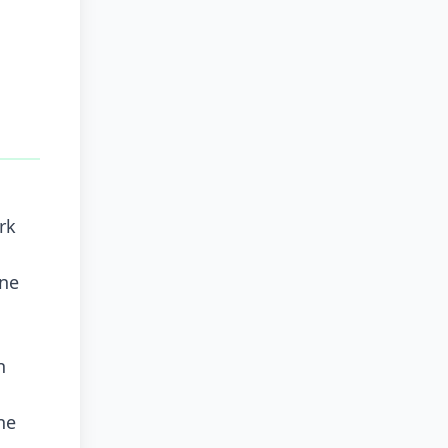
rk
ine
n
ne