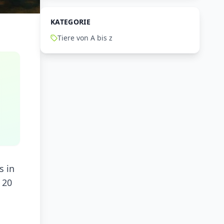
KATEGORIE
Tiere von A bis z
n
s in
 20