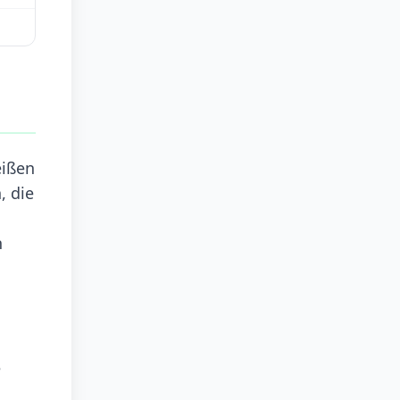
eißen
, die
n
e