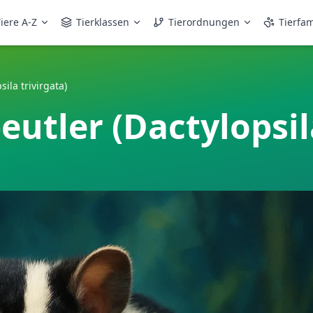
iere A-Z
Tierklassen
Tierordnungen
Tierfam
ila trivirgata)
eutler (Dactylopsil