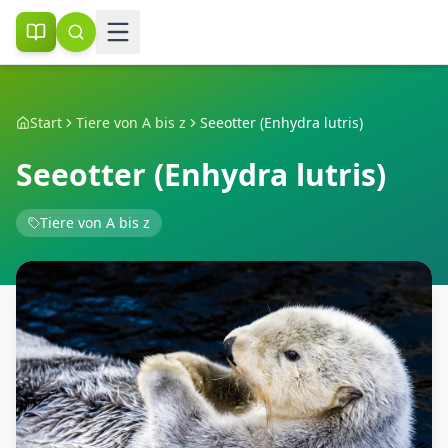
Start
Tiere von A bis z
Seeotter (Enhydra lutris)
Seeotter (Enhydra lutris)
Tiere von A bis z