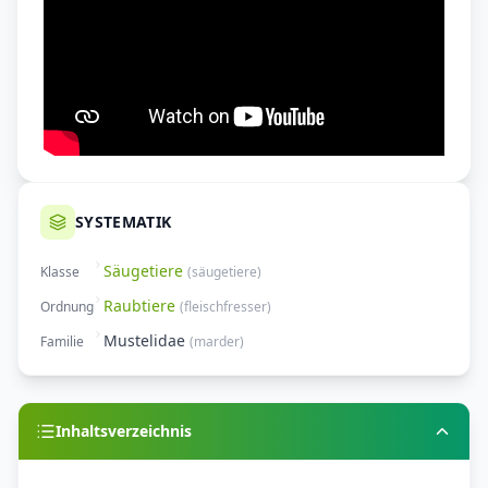
SYSTEMATIK
Säugetiere
Klasse
(
säugetiere
)
Raubtiere
Ordnung
(
fleischfresser
)
Mustelidae
Familie
(
marder
)
Inhaltsverzeichnis