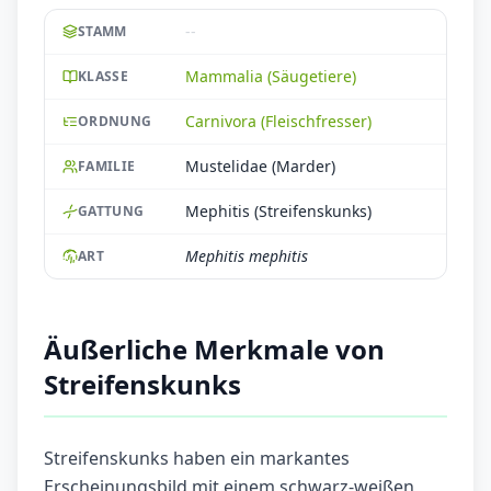
--
STAMM
Mammalia (Säugetiere)
KLASSE
Carnivora (Fleischfresser)
ORDNUNG
Mustelidae (Marder)
FAMILIE
Mephitis (Streifenskunks)
GATTUNG
Mephitis mephitis
ART
Äußerliche Merkmale von
Streifenskunks
Streifenskunks haben ein markantes
Erscheinungsbild mit einem schwarz-weißen