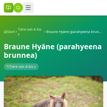
Tiere von A bis
Start
Braune Hyäne (parahyeena brunnea)
z
Braune Hyäne (parahyeena
brunnea)
Tiere von A bis z