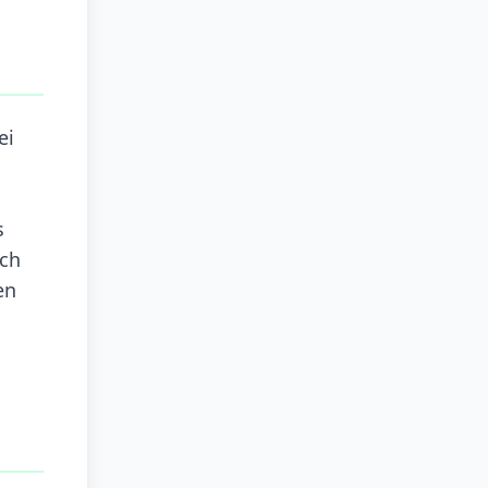
ei
s
och
en