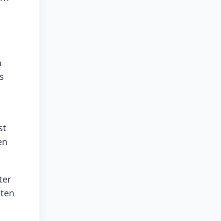
h
s
st
en
ter
uten