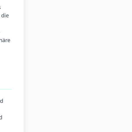
s
 die
e
onäre
nd
d