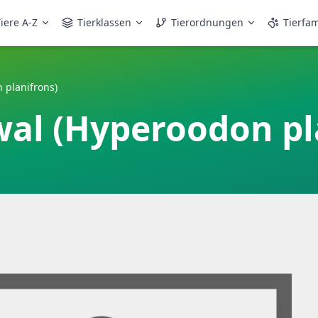
iere A-Z
Tierklassen
Tierordnungen
Tierfam
 planifrons)
wal (Hyperoodon pl