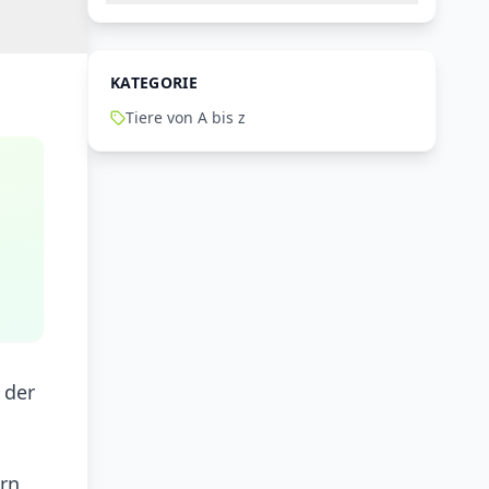
KATEGORIE
Tiere von A bis z
 der
ern