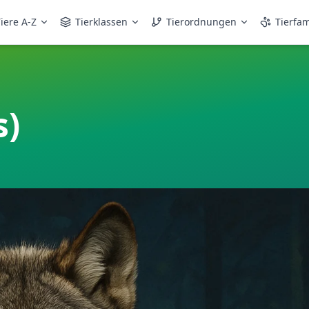
iere A-Z
Tierklassen
Tierordnungen
Tierfam
s)