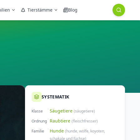
ilien
Tierstämme
Blog
SYSTEMATIK
Säugetiere
Klasse
(
säugetiere
)
Raubtiere
Ordnung
(
fleischfresser
)
Hunde
Familie
(
hunde, wölfe, koyoten,
schakale und füchse
)