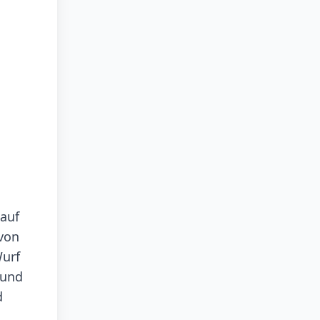
 auf
 von
Wurf
 und
d