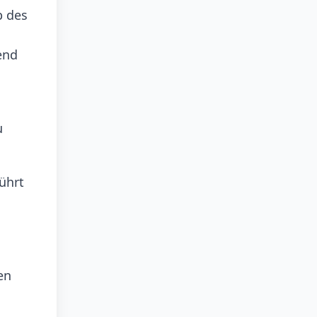
b des
end
u
ührt
en