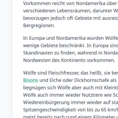
Vorkommen reicht von Nordamerika über E
verschiedenen Lebensräumen, darunter Wä
bevorzugen jedoch oft Gebiete mit ausre
Bergregionen.
In Europa und Nordamerika wurden Wölfe 
wenige Gebiete beschränkt. In Europa sin
Skandinavien zu finden, während in Nord
Nordwesten des Kontinents vorkommen.
Wölfe sind Fleischfresser, das heißt, sie 
Bisons
und Elche oder Dickhornschafe als 
begnügen sich Wölfe aber auch mit Kleinti
Wölfe auch immer wieder Nutztiere wie S
Wiedereinbürgerung immer wieder auf sta
Spitzengeschwindigkeit von bis zu 65 km/h
meist bereits nach rund einem Kilometer 