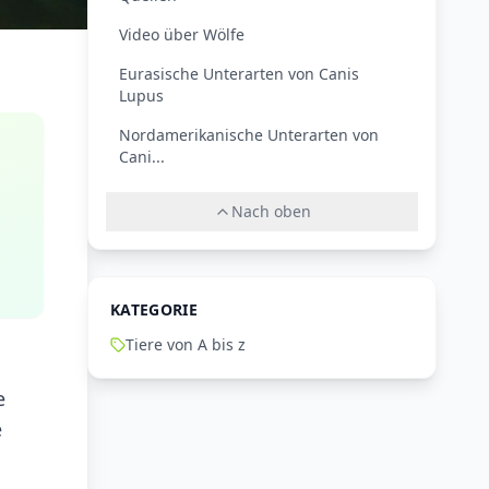
Video über Wölfe
Eurasische Unterarten von Canis
Lupus
Nordamerikanische Unterarten von
Cani...
Nach oben
KATEGORIE
Tiere von A bis z
e
e