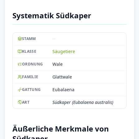
Systematik Südkaper
--
STAMM
Säugetiere
KLASSE
Wale
ORDNUNG
Glattwale
FAMILIE
Eubalaena
GATTUNG
Südkaper (Eubalaena australis)
ART
Äußerliche Merkmale von
Südkaper