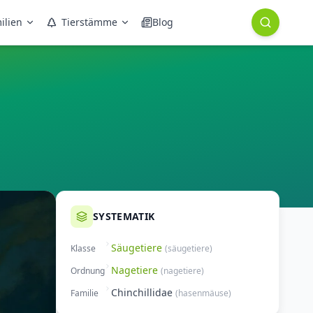
ilien
Tierstämme
Blog
SYSTEMATIK
Säugetiere
Klasse
(
säugetiere
)
Nagetiere
Ordnung
(
nagetiere
)
Chinchillidae
Familie
(
hasenmäuse
)