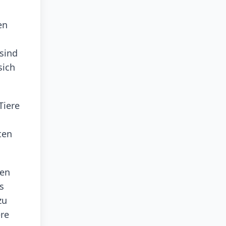
en
 sind
sich
Tiere
ten
ben
s
zu
ere