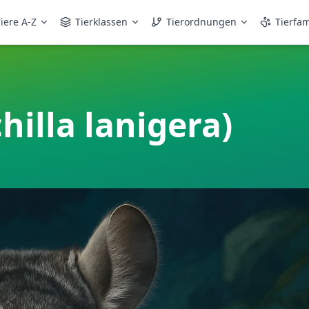
iere A-Z
Tierklassen
Tierordnungen
Tierfam
hilla lanigera)