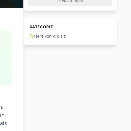
Nach oben
KATEGORIE
Tiere von A bis z
n.
in
als