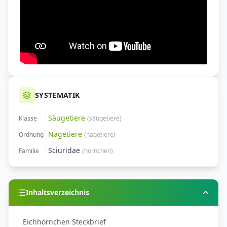
SYSTEMATIK
Säugetiere
Klasse
(
säugetiere
)
Nagetiere
Ordnung
(
nagetiere
)
Sciuridae
Familie
(
hörnchen
)
Inhaltsverzeichnis
Eichhörnchen Steckbrief