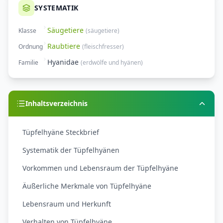
SYSTEMATIK
Säugetiere
Klasse
(
säugetiere
)
Raubtiere
Ordnung
(
fleischfresser
)
Hyanidae
Familie
(
erdwölfe und hyänen
)
Inhaltsverzeichnis
Tüpfelhyäne Steckbrief
Systematik der Tüpfelhyänen
Vorkommen und Lebensraum der Tüpfelhyäne
Äußerliche Merkmale von Tüpfelhyäne
Lebensraum und Herkunft
Verhalten von Tüpfelhyäne