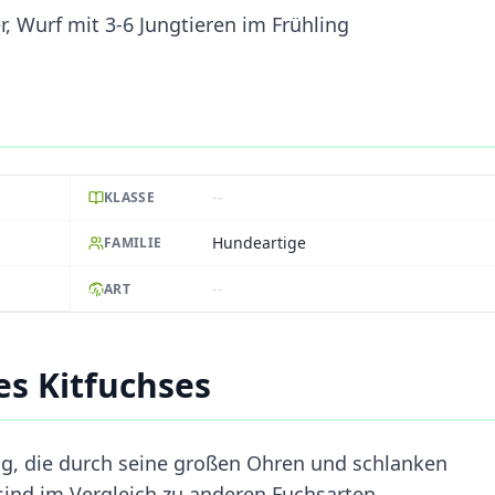
, Wurf mit 3-6 Jungtieren im Frühling
--
KLASSE
Hundeartige
FAMILIE
--
ART
s Kitfuchses
ung, die durch seine großen Ohren und schlanken
sind im Vergleich zu anderen Fuchsarten