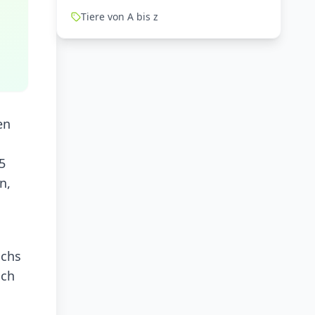
Tiere von A bis z
en
5
n,
uchs
uch