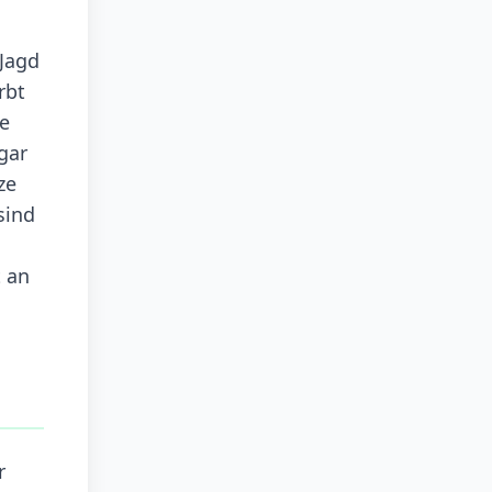
Jagd
rbt
ge
gar
ze
sind
 an
r