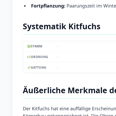
Fortpflanzung:
Paarungszeit im Winter
Systematik Kitfuchs
--
STAMM
--
ORDNUNG
--
GATTUNG
Äußerliche Merkmale de
Der Kitfuchs hat eine auffällige Erschein
Körperbau gekennzeichnet ist. Die Ohren 