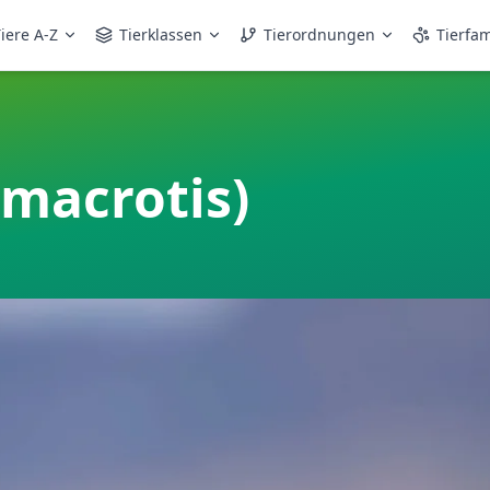
iere A-Z
Tierklassen
Tierordnungen
Tierfam
 macrotis)