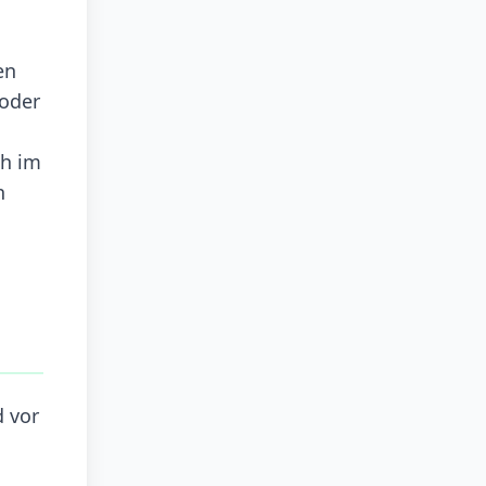
en
 oder
ch im
h
d vor