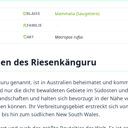
Mammalia (Säugetiere)
KLASSE
--
FAMILIE
Macropus rufus
ART
en des Riesenkänguru
uru genannt, ist in Australien beheimatet und kom
 nur die dicht bewaldeten Gebiete im Südosten und
andschaften und halten sich bevorzugt in der Nähe 
sen können. Ihr Verbreitungsgebiet erstreckt sich vo
 bis hin zum südlichen New South Wales.
rt und auch das größte Beuteltier der Welt. Es ist e