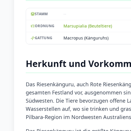
--
STAMM
Marsupialia (Beuteltiere)
ORDNUNG
Macropus (Känguruhs)
GATTUNG
Herkunft und Vorkomm
Das Riesenkänguru, auch Rote Riesenkäng
gesamten Festland vor, ausgenommen sind
Südwesten. Die Tiere bevorzugen offene L
Wasserstellen auf, wo sie trinken und gra
Pilbara-Region im Nordwesten Australiens
Das Riesenkänguru ist die größte Kängurua