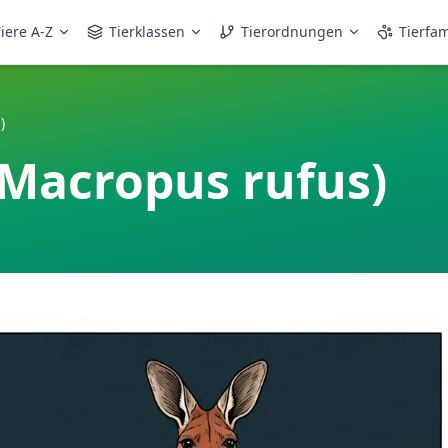
iere A-Z
Tierklassen
Tierordnungen
Tierfam
)
Macropus rufus)