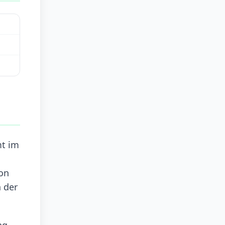
mt im
von
n der
ng