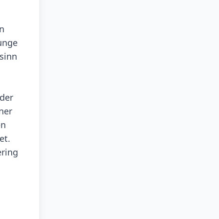
en
Junge
sinn
eder
ner
en
et.
ering