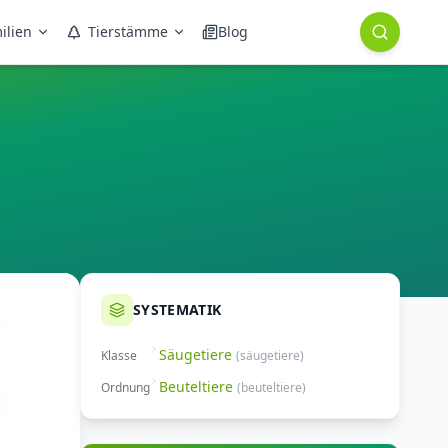
ilien
Tierstämme
Blog
SYSTEMATIK
Säugetiere
Klasse
(
säugetiere
)
Beuteltiere
Ordnung
(
beuteltiere
)