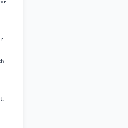
aus
on
ch
e
t.