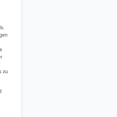
b.
ngen
e
er
s zu
d