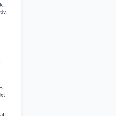
de.
iv.
t
es
det
aft