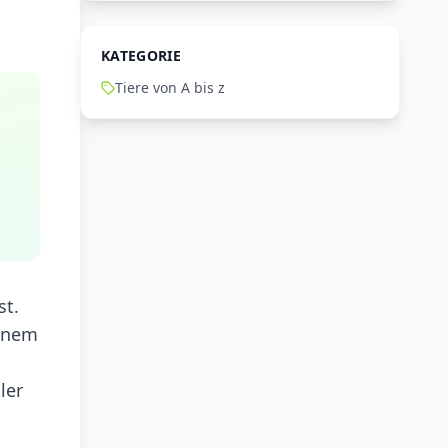
KATEGORIE
Tiere von A bis z
st.
einem
ler