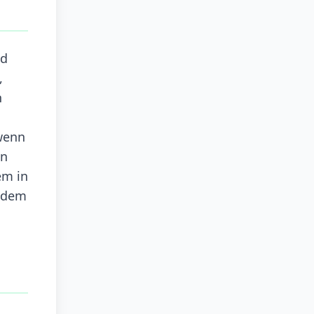
nd
,
n
wenn
en
em in
indem