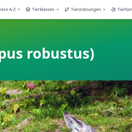
iere A-Z
Tierklassen
Tierordnungen
Tierfam
pus robustus)