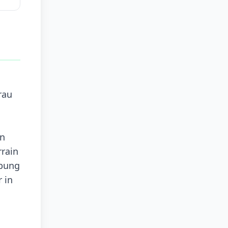
m
rau
en
rrain
ebung
 in