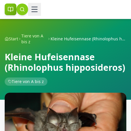
Tiere von A
Start
Kleine Hufeisennase (Rhinolophus hipposideros)
bis z
Kleine Hufeisennase
(Rhinolophus hipposideros)
Tiere von A bis z