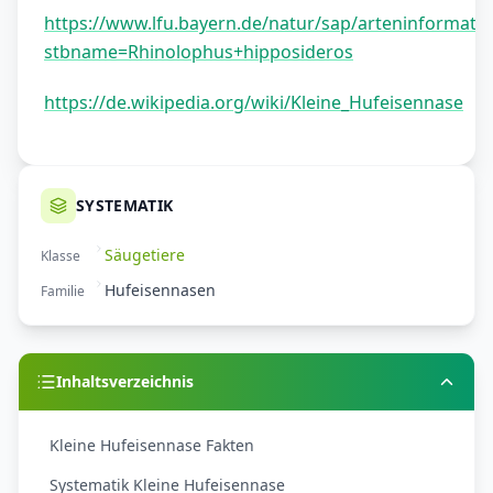
https://www.lfu.bayern.de/natur/sap/arteninformatio
stbname=Rhinolophus+hipposideros
https://de.wikipedia.org/wiki/Kleine_Hufeisennase
SYSTEMATIK
Säugetiere
Klasse
Hufeisennasen
Familie
Inhaltsverzeichnis
Kleine Hufeisennase Fakten
Systematik Kleine Hufeisennase