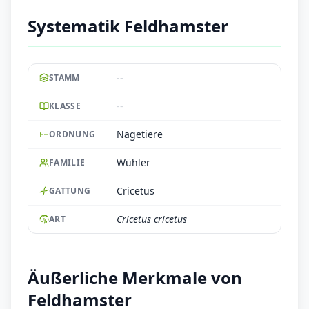
Systematik Feldhamster
--
STAMM
--
KLASSE
Nagetiere
ORDNUNG
Wühler
FAMILIE
Cricetus
GATTUNG
Cricetus cricetus
ART
Äußerliche Merkmale von
Feldhamster