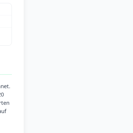
net.
20
rten
auf