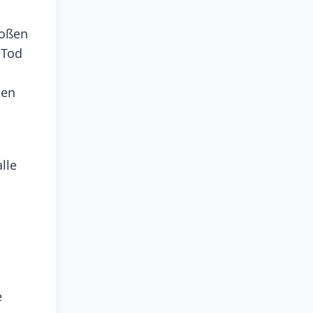
roßen
 Tod
,
ten
lle
e