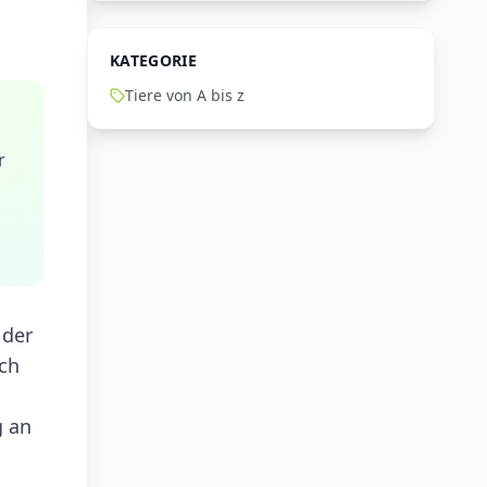
KATEGORIE
Tiere von A bis z
r
 der
rch
n
g an