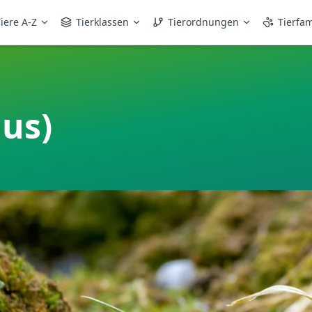
iere A-Z
Tierklassen
Tierordnungen
Tierfam
us)