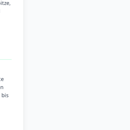
itze,
l
te
en
 bis