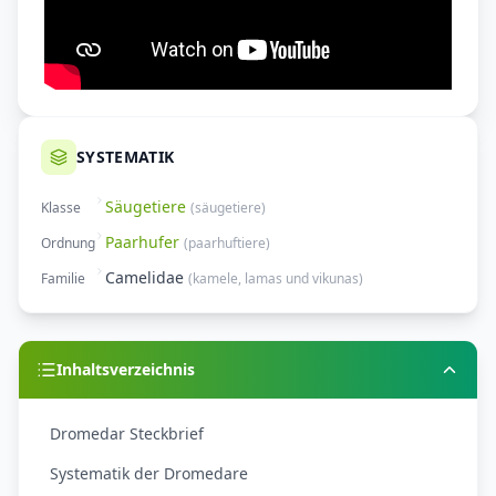
SYSTEMATIK
Säugetiere
Klasse
(
säugetiere
)
Paarhufer
Ordnung
(
paarhuftiere
)
Camelidae
Familie
(
kamele, lamas und vikunas
)
Inhaltsverzeichnis
Dromedar Steckbrief
Systematik der Dromedare