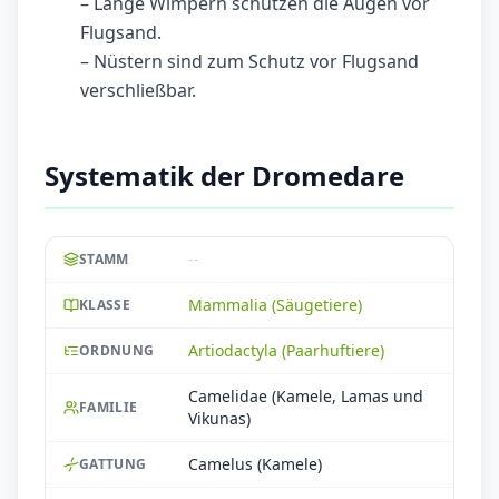
– Lange Wimpern schützen die Augen vor
Flugsand.
– Nüstern sind zum Schutz vor Flugsand
verschließbar.
Systematik der Dromedare
--
STAMM
Mammalia (Säugetiere)
KLASSE
Artiodactyla (Paarhuftiere)
ORDNUNG
Camelidae (Kamele, Lamas und
FAMILIE
Vikunas)
Camelus (Kamele)
GATTUNG