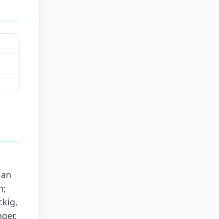
 an
n;
ckig,
ger,