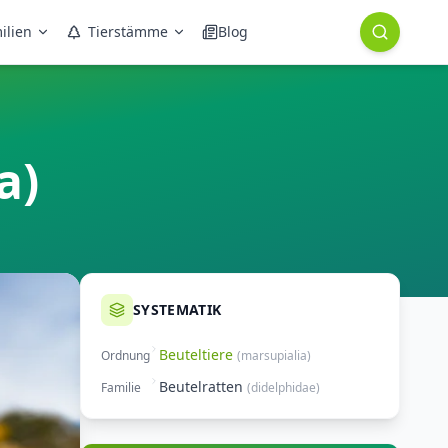
ilien
Tierstämme
Blog
a)
SYSTEMATIK
Beuteltiere
Ordnung
(
marsupialia
)
Beutelratten
Familie
(
didelphidae
)