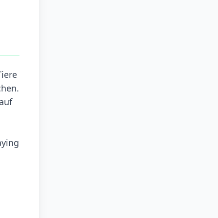
iere
chen.
auf
aying