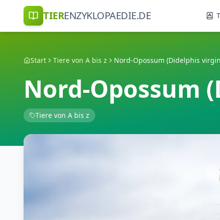
TIER
ENZYKLOPAEDIE.DE
T
Start
Tiere von A bis z
Nord-Opossum (Didelphis virgin
Nord-Opossum (D
Tiere von A bis z