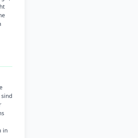
ht
ne
h
e
 sind
r
hs
 in