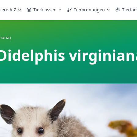
iere A-Z
Tierklassen
Tierordnungen
Tierfam
iana)
idelphis virginian