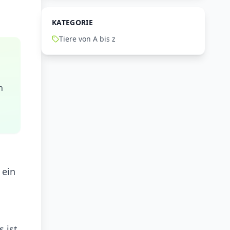
KATEGORIE
Tiere von A bis z
n
 ein
 ist