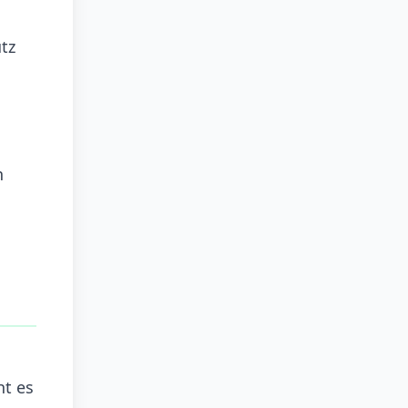
tz
n
ht es