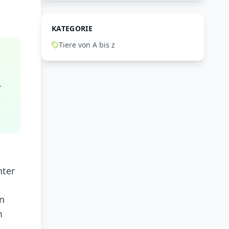
KATEGORIE
Tiere von A bis z
r
nter
in
m