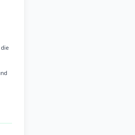
 die
und