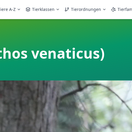
iere A-Z
Tierklassen
Tierordnungen
Tierfam
hos venaticus)