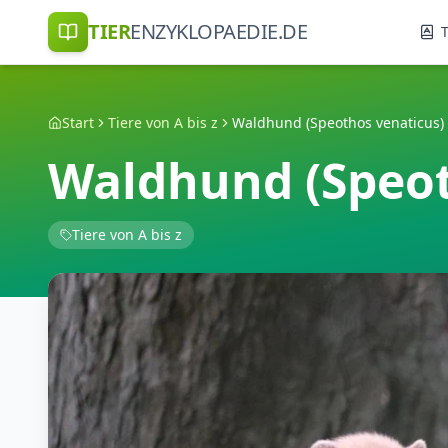
TIER
ENZYKLOPAEDIE.DE
T
Start
Tiere von A bis z
Waldhund (Speothos venaticus)
Waldhund (Speot
Tiere von A bis z