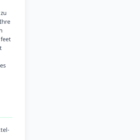
 zu
Ihre
h
feet
t
des
tel-