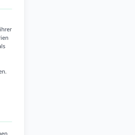
ihrer
rien
als
en.
nen