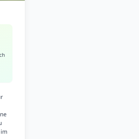
ich
ur
ine
u
 im