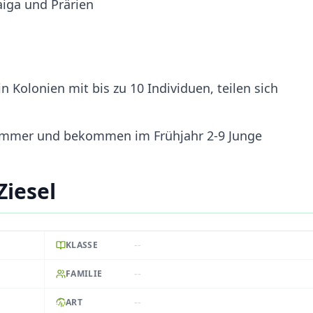
aiga und Prärien
in Kolonien mit bis zu 10 Individuen, teilen sich
ommer und bekommen im Frühjahr 2-9 Junge
Ziesel
--
KLASSE
--
FAMILIE
--
ART