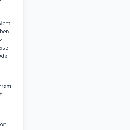
r
wicht
aben
v
eise
oder
ihrem
ch
von