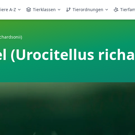
iere A-Z
Tierklassen
Tierordnungen
Tierfam
ichardsonii)
 (Urocitellus richa