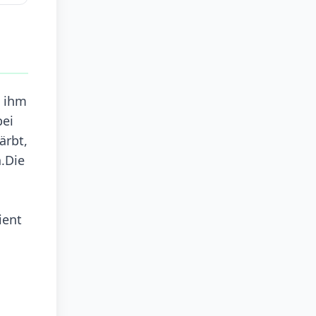
s ihm
bei
ärbt,
n.Die
ient