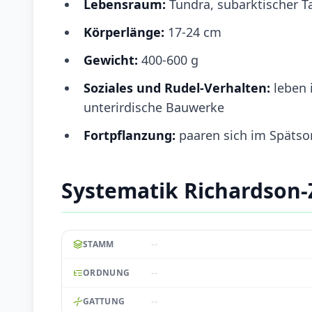
Lebensraum:
Tundra, subarktischer T
Körperlänge:
17-24 cm
Gewicht:
400-600 g
Soziales und Rudel-Verhalten:
leben 
unterirdische Bauwerke
Fortpflanzung:
paaren sich im Späts
Systematik Richardson-
--
STAMM
--
ORDNUNG
--
GATTUNG