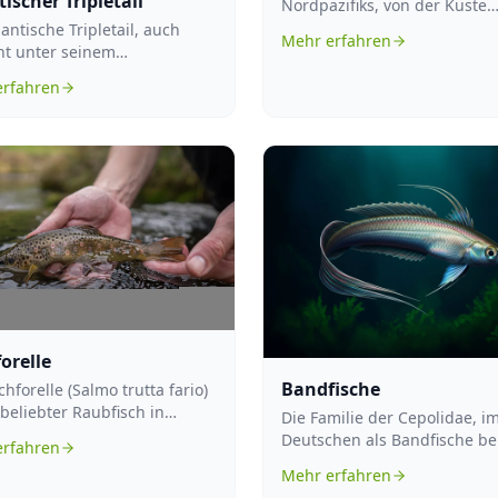
tischer Tripletail
Nordpazifiks, von der Küste
Kaliforniens bis hin zu den 
lantische Tripletail, auch
Mehr erfahren
und Japa...
t unter seinem
gischen Namen Lobotes
erfahren
ensis, ist e...
orelle
Bandfische
chforelle (Salmo trutta fario)
n beliebter Raubfisch in
Die Familie der Cepolidae, i
äischen Süßwassersystemen.
Deutschen als Bandfische be
erfahren
umfasst eine Gruppe von
Mehr erfahren
Meeresfische...