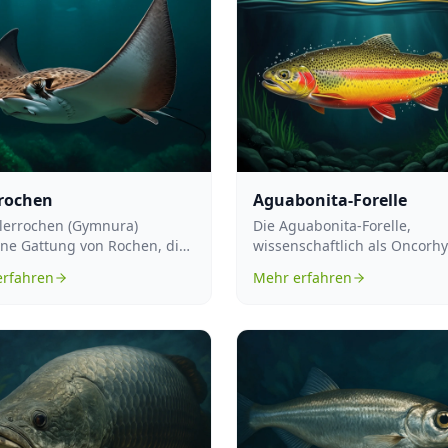
rochen
Aguabonita-Forelle
lerrochen (Gymnura)
Die Aguabonita-Forelle,
ine Gattung von Rochen, die
wissenschaftlich als Oncorh
n warmen Gewässern der
aguabonita bezeichnet, ist e
erfahren
Mehr erfahren
chen u...
Süßwasserfi...