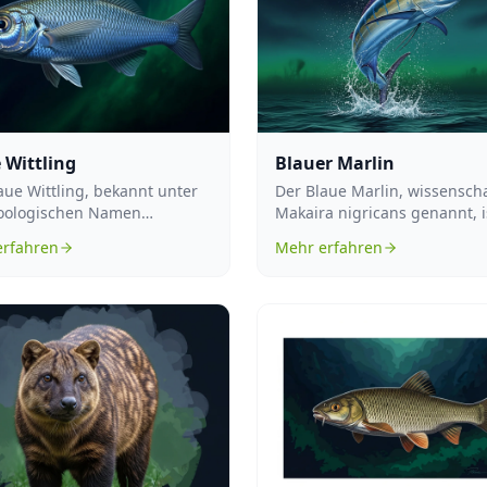
 Wittling
Blauer Marlin
aue Wittling, bekannt unter
Der Blaue Marlin, wissenscha
oologischen Namen
Makaira nigricans genannt, i
esistius poutassou, ist ein
Fischart aus der Familie der .
erfahren
Mehr erfahren
bew...