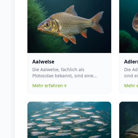
Aalwelse
Adler
Die Aalwelse, fachlich als
Die Ad
Plotosidae bekannt, sind eine
sind e
Familie der Knochenfische, die
in de
Mehr erfahren
Mehr 
primär in Sü...
tropis