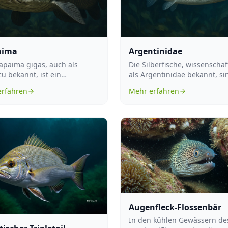
aima
Argentinidae
apaima gigas, auch als
Die Silberfische, wissenschaf
cu bekannt, ist ein
als Argentinidae bekannt, si
serfisch aus der Familie der
Familie kleiner, schlanker Me.
erfahren
Mehr erfahren
nzün...
Augenfleck-Flossenbär
In den kühlen Gewässern de