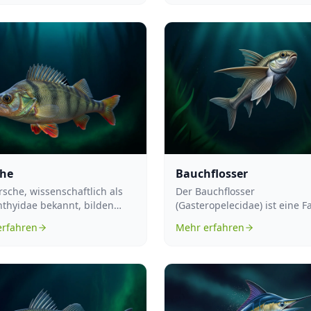
che
Bauchflosser
rsche, wissenschaftlich als
Der Bauchflosser
hthyidae bekannt, bilden
(Gasteropelecidae) ist eine F
amilie in der Ordnung der
von Süßwasserfischen, die v
erfahren
Mehr erfahren
allem in den trop...