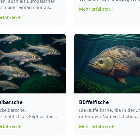
en, auch als Europäischer
einem bemerkenswerten Räu
sch oder einfach nur als
Mehr erfahren
dem Brasil...
 bekannt, sind
erfahren
ungsfähige...
lbarsche
Büffelfische
ckelbarsche,
Die Büffelfische, die in der Z
schaftlich als Kyphosidae
unter dem Namen Ictiobus
iziert, sind eine Familie von
bekannt sind, stellen eine G
erfahren
Mehr erfahren
fische...
vo...