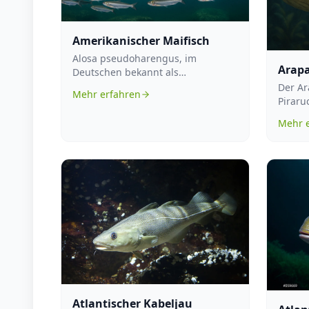
Amerikanischer Maifisch
Alosa pseudoharengus, im
Arap
Deutschen bekannt als
Blaufelchen, zählt zur Familie der
Der Ar
Mehr erfahren
Heringsartigen. Si...
Piraru
Süßwas
Mehr 
Knoche
Atlantischer Kabeljau