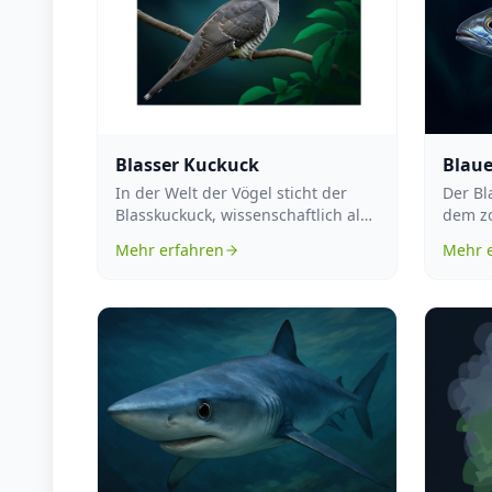
Blasser Kuckuck
Blaue
In der Welt der Vögel sticht der
Der Bl
Blasskuckuck, wissenschaftlich als
dem z
Cacomantis pallidus bekannt, dur...
Microm
Mehr erfahren
Mehr 
Meeres