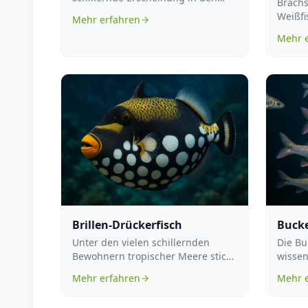
Brachs
Gewässern Südostasiens, ist unter
Weißfi
Mehr erfahren
Aq...
Plötze
Mehr 
anpass
Brillen-Drückerfisch
Bucke
Unter den vielen schillernden
Die Bu
Bewohnern tropischer Meere sticht
wissen
der Balistoides conspicillum,
klassif
Mehr erfahren
Mehr 
besser...
Meeres