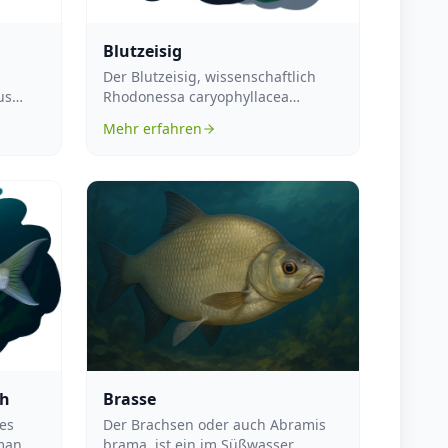
Blutzeisig
Der Blutzeisig, wissenschaftlich
us
Rhodonessa caryophyllacea
genannt, ist eine Vogelart, die zu
Mehr erfahren
den En...
ch
Brasse
es
Der Brachsen oder auch Abramis
 man
brama, ist ein im Süßwasser