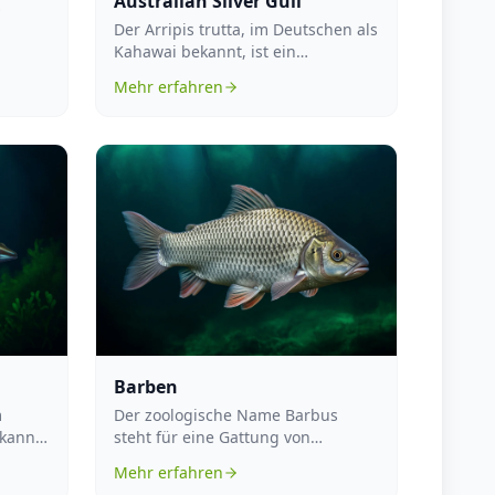
Australian Silver Gull
Aleuten
Der Arripis trutta, im Deutschen als
Kahawai bekannt, ist ein
Meerestier, das zur Gruppe der
Mehr erfahren
Fische ...
Barben
m
Der zoologische Name Barbus
kannt,
steht für eine Gattung von
Süßwasserfischen, die zur Familie
Mehr erfahren
der Karpfen...