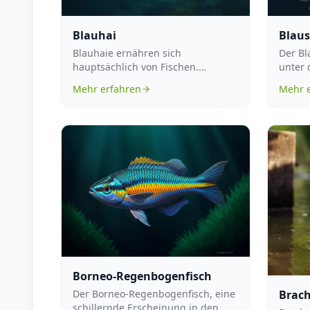
Blauhai
Blau
Blauhaie ernähren sich
Der Bl
hauptsächlich von Fischen.
unter
Gelegentlich greifen sie auch
Pygoce
Mehr erfahren
Mehr 
Kraken oder andere T...
Fami...
Borneo-Regenbogenfisch
Der Borneo-Regenbogenfisch, eine
Brac
schillernde Erscheinung in den