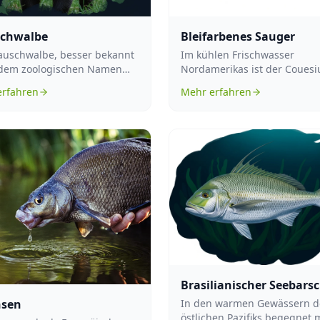
schwalbe
Bleifarbenes Sauger
auschwalbe, besser bekannt
Im kühlen Frischwasser
 dem zoologischen Namen
Nordamerikas ist der Couesi
ntrus nattereri, gehört zur
plumbeus heimisch, ein
erfahren
Mehr erfahren
Süßwasserfisch, der in d...
Brasilianischer Seebars
In den warmen Gewässern d
hsen
östlichen Pazifiks begegnet