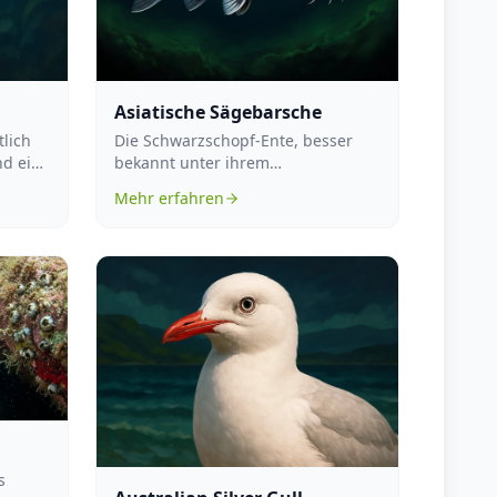
Asiatische Sägebarsche
tlich
Die Schwarzschopf-Ente, besser
nd eine
bekannt unter ihrem
..
wissenschaftlichen Namen
Mehr erfahren
Heteronetta atricapilla,...
s