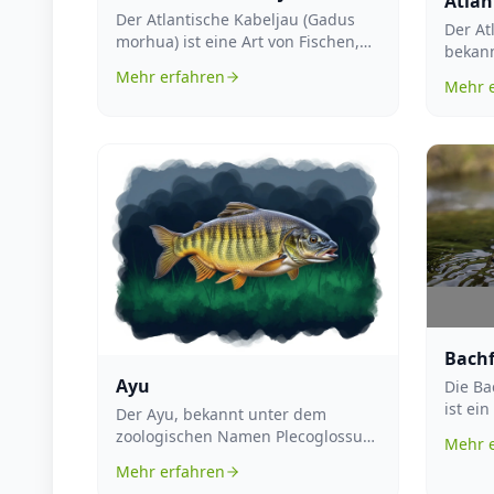
Atlan
Der Atlantische Kabeljau (Gadus
Der At
morhua) ist eine Art von Fischen,
bekann
die in den küstennahen Gewässern
zoolo
Mehr erfahren
d...
Mehr 
surinam
Bachf
Ayu
Die Ba
ist ei
Der Ayu, bekannt unter dem
europ
zoologischen Namen Plecoglossus
Mehr 
...
altivelis, ist eine Fischart, die vor
Mehr erfahren
all...