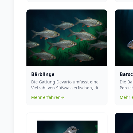
Bärblinge
Bars
Die Gattung Devario umfasst eine
Die Ba
Vielzahl von Süßwasserfischen, die
Percic
zur Familie der Karpfenfische (C...
eine F
Mehr erfahren
Mehr 
Bar...