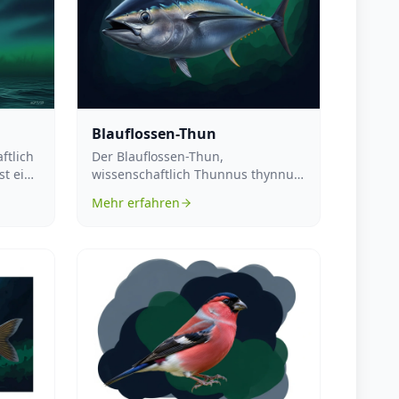
Blauflossen-Thun
ftlich
Der Blauflossen-Thun,
st eine
wissenschaftlich Thunnus thynnus
..
genannt, ist eine Art aus der
Mehr erfahren
Familie der Mak...