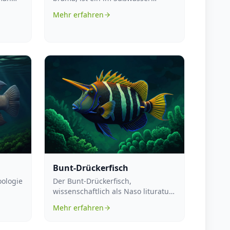
ber:
heimischer Fisch, der vor allem in
Mehr erfahren
Flüsse...
Bunt-Drückerfisch
oologie
Der Bunt-Drückerfisch,
wissenschaftlich als Naso lituratus
attung
bekannt, ist ein faszinierendes
Mehr erfahren
Meeresleb...