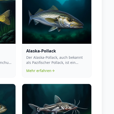
Alaska-Pollack
Der Alaska-Pollack, auch bekannt
ynchus
als Pazifischer Pollack, ist ein
in
bedeutender Meeresfisch, der in
Mehr erfahren
de...