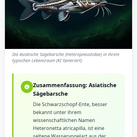
Die Asiatische Sägebarsche (Heteropneustidae) in ihrem
typischen Lebensraum (KI Generiert)
Zusammenfassung:
Asiatische
Sägebarsche
Die Schwarzschopf-Ente, besser
bekannt unter ihrem
wissenschaftlichen Namen
Heteronetta atricapilla, ist eine
seltene Wasservogelart aus der