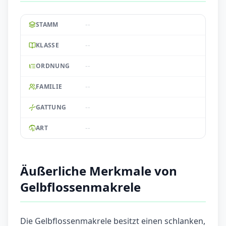
--
STAMM
--
KLASSE
--
ORDNUNG
--
FAMILIE
--
GATTUNG
--
ART
Äußerliche Merkmale von
Gelbflossenmakrele
Die Gelbflossenmakrele besitzt einen schlanken,