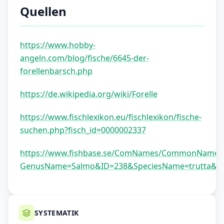
Quellen
https://www.hobby-
angeln.com/blog/fische/6645-der-
forellenbarsch.php
https://de.wikipedia.org/wiki/Forelle
https://www.fischlexikon.eu/fischlexikon/fische-
suchen.php?fisch_id=0000002337
https://www.fishbase.se/ComNames/CommonNamesL
GenusName=Salmo&ID=238&SpeciesName=trutta&St
SYSTEMATIK