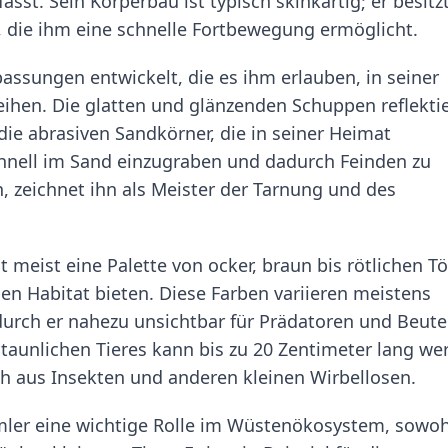
st. Sein Körperbau ist typisch skinkartig; er besitz
, die ihm eine schnelle Fortbewegung ermöglicht.
ssungen entwickelt, die es ihm erlauben, in seiner
ihen. Die glatten und glänzenden Schuppen reflekti
ie abrasiven Sandkörner, die in seiner Heimat
schnell im Sand einzugraben und dadurch Feinden zu
zeichnet ihn als Meister der Tarnung und des
meist eine Palette von ocker, braun bis rötlichen T
en Habitat bieten. Diese Farben variieren meistens
rch er nahezu unsichtbar für Prädatoren und Beute
taunlichen Tieres kann bis zu 20 Zentimeter lang we
h aus Insekten und anderen kleinen Wirbellosen.
ler eine wichtige Rolle im Wüstenökosystem, sowoh