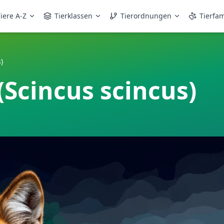
iere A-Z
Tierklassen
Tierordnungen
Tierfam
)
Scincus scincus)