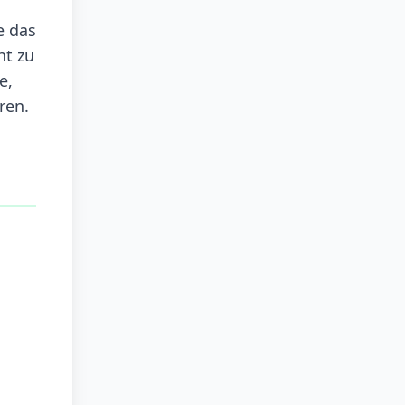
e das
ht zu
e,
ren.