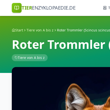
TIER
ENZYKLOPAEDIE.DE
T
Start
Tiere von A bis z
Roter Trommler (Scincus scincus
Roter Trommler (
Tiere von A bis z