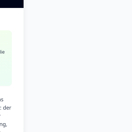
die
as
: der
r
ng,