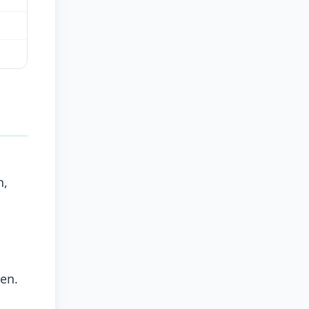
n,
en.