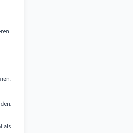
t
eren
önen,
rden,
l als