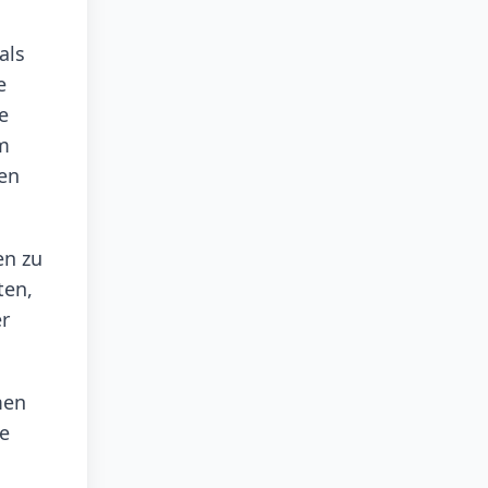
als
e
e
m
hen
en zu
ten,
er
men
te