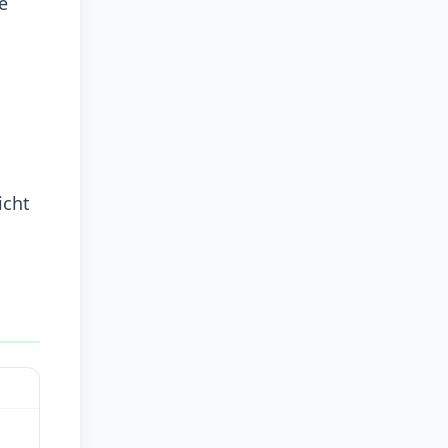
e
icht