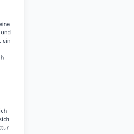
eine
r und
 ein
ch
ich
sich
ktur