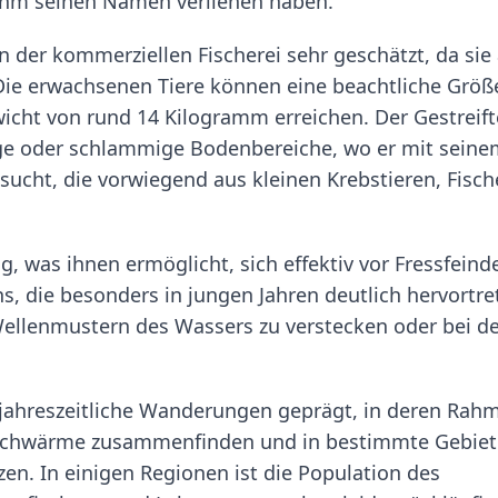
e ihm seinen Namen verliehen haben.
in der kommerziellen Fischerei sehr geschätzt, da sie 
 Die erwachsenen Tiere können eine beachtliche Größ
icht von rund 14 Kilogramm erreichen. Der Gestreift
e oder schlammige Bodenbereiche, wo er mit seine
cht, die vorwiegend aus kleinen Krebstieren, Fisc
, was ihnen ermöglicht, sich effektiv vor Fressfeind
s, die besonders in jungen Jahren deutlich hervortre
 Wellenmustern des Wassers zu verstecken oder bei d
h jahreszeitliche Wanderungen geprägt, in deren Rah
ere Schwärme zusammenfinden und in bestimmte Gebie
en. In einigen Regionen ist die Population des