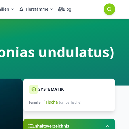
ilien
Tierstämme
Blog
onias undulatus)
SYSTEMATIK
Fische
Familie
(
umberfische
)
Inhaltsverzeichnis