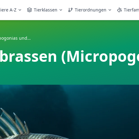
iere A-Z
Tierklassen
Tierordnungen
Tierfam
Gestreifter Meerbrassen (Micropogonias undulatus)
rbrassen (Micropog