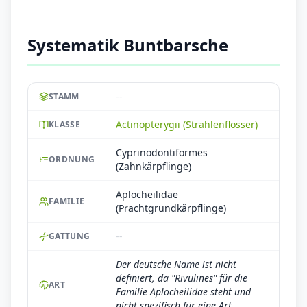
Systematik Buntbarsche
--
STAMM
Actinopterygii (Strahlenflosser)
KLASSE
Cyprinodontiformes
ORDNUNG
(Zahnkärpflinge)
Aplocheilidae
FAMILIE
(Prachtgrundkärpflinge)
--
GATTUNG
Der deutsche Name ist nicht
definiert, da "Rivulines" für die
ART
Familie Aplocheilidae steht und
nicht spezifisch für eine Art.