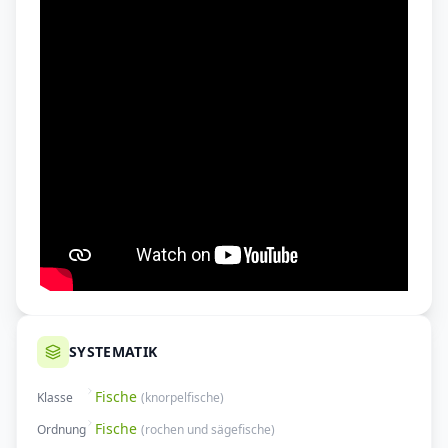
SYSTEMATIK
Fische
Klasse
(
knorpelfische
)
Fische
Ordnung
(
rochen und sägefische
)