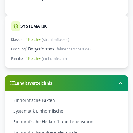
SYSTEMATIK
Fische
Klasse
(
strahlenflosser
)
Beryciformes
Ordnung
(
fahnenbarschartige
)
Fische
Familie
(
einhornfische
)
Inhaltsverzeichnis
Einhornfische Fakten
Systematik Einhornfische
Einhornfische Herkunft und Lebensraum
Einhornfische äußere Merkmale