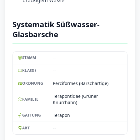
brackigem Wasser
Systematik Süßwasser-
Glasbarsche
--
STAMM
--
KLASSE
Perciformes (Barschartige)
ORDNUNG
Terapontidae (Grüner
FAMILIE
Knurrhahn)
Terapon
GATTUNG
--
ART