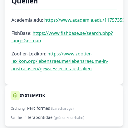
Quellen
Academia.edu:
https://www.academia.edu/117573556/
FishBase:
https://www.fishbase.se/search.php?
lang=German
Zootier-Lexikon:
https://www.zootier-
lexikon.org/lebensraeume/lebensraeume-in-
australasien/gewaesser-in-australien
SYSTEMATIK
Perciformes
Ordnung
(
barschartige
)
Terapontidae
Familie
(
grüner knurrhahn
)