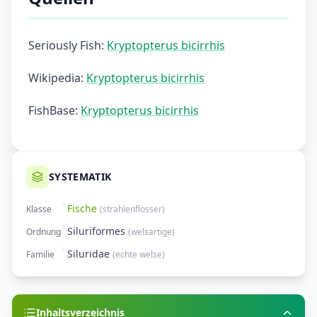
Seriously Fish:
Kryptopterus bicirrhis
Wikipedia:
Kryptopterus bicirrhis
FishBase:
Kryptopterus bicirrhis
SYSTEMATIK
Fische
Klasse
(
strahlenflosser
)
Siluriformes
Ordnung
(
welsartige
)
Siluridae
Familie
(
echte welse
)
Inhaltsverzeichnis