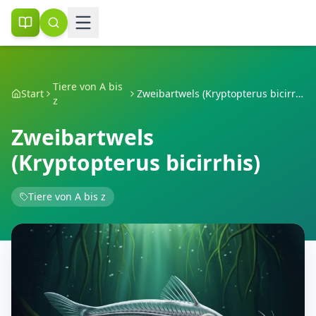
Tiere von A bis
Start
Zweibartwels (Kryptopterus bicirrhis)
z
Zweibartwels
(Kryptopterus bicirrhis)
Tiere von A bis z