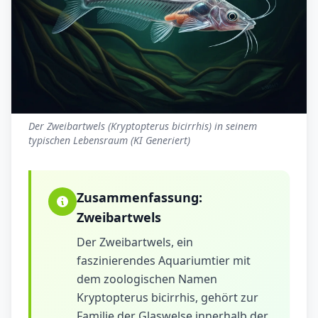
Der Zweibartwels (Kryptopterus bicirrhis) in seinem
typischen Lebensraum (KI Generiert)
Zusammenfassung:
Zweibartwels
Der Zweibartwels, ein
faszinierendes Aquariumtier mit
dem zoologischen Namen
Kryptopterus bicirrhis, gehört zur
Familie der Glaswelse innerhalb der