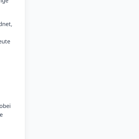
änge
dnet,
eute
obei
ne