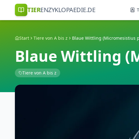
TIER
ENZYKLOPAEDIE.DE
T
Start
Tiere von A bis z
Blaue Wittling (Micromesistius 
Blaue Wittling (
Tiere von A bis z