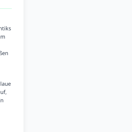
ntiks
 um
oßen
Blaue
uf,
In