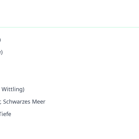
)
)
Wittling)
r, Schwarzes Meer
Tiefe