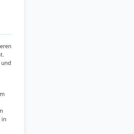
ieren
t.
, und
em
en
 in