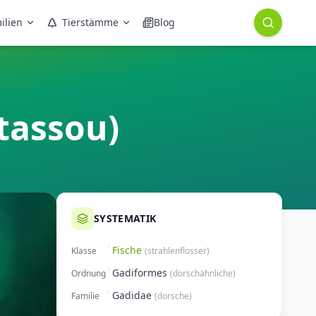
ilien
Tierstämme
Blog
tassou)
SYSTEMATIK
Fische
Klasse
(
strahlenflosser
)
Gadiformes
Ordnung
(
dorschähnliche
)
Gadidae
Familie
(
dorsche
)