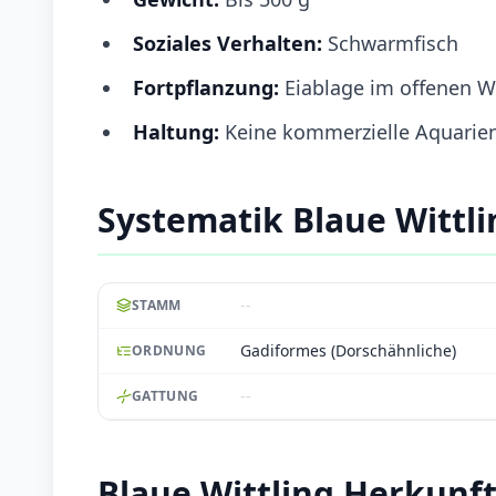
Soziales Verhalten:
Schwarmfisch
Fortpflanzung:
Eiablage im offenen W
Haltung:
Keine kommerzielle Aquarienh
Systematik Blaue Wittli
--
STAMM
Gadiformes (Dorschähnliche)
ORDNUNG
--
GATTUNG
Blaue Wittling Herkun