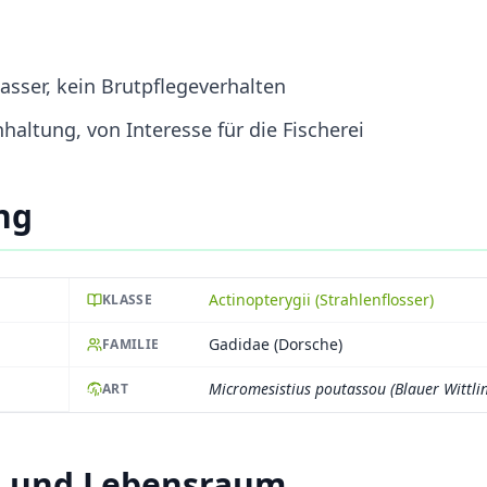
asser, kein Brutpflegeverhalten
altung, von Interesse für die Fischerei
ng
Actinopterygii (Strahlenflosser)
KLASSE
Gadidae (Dorsche)
FAMILIE
Micromesistius poutassou (Blauer Wittli
ART
ft und Lebensraum