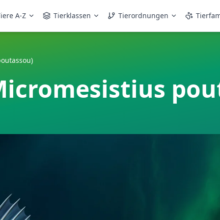
iere A-Z
Tierklassen
Tierordnungen
Tierfam
poutassou)
Micromesistius pou