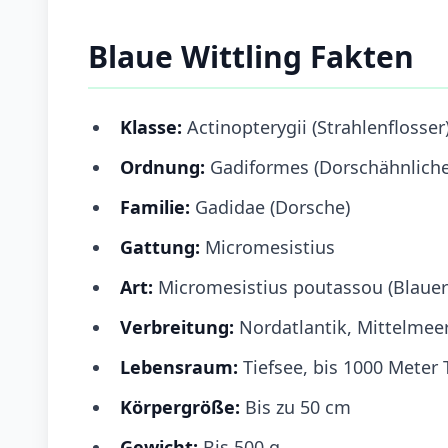
Blaue Wittling Fakten
Klasse:
Actinopterygii (Strahlenflosser
Ordnung:
Gadiformes (Dorschähnliche
Familie:
Gadidae (Dorsche)
Gattung:
Micromesistius
Art:
Micromesistius poutassou (Blauer 
Verbreitung:
Nordatlantik, Mittelmee
Lebensraum:
Tiefsee, bis 1000 Meter 
Körpergröße:
Bis zu 50 cm
Gewicht:
Bis 500 g