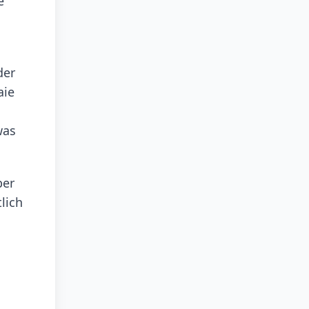
e
der
aie
was
ber
lich
h