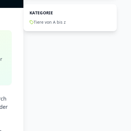
KATEGORIE
Tiere von A bis z
er
rch
 der