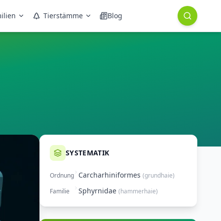
ilien
Tierstämme
Blog
SYSTEMATIK
Carcharhiniformes
Ordnung
(
grundhaie
)
Sphyrnidae
Familie
(
hammerhaie
)