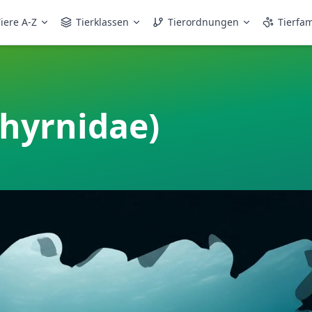
iere A-Z
Tierklassen
Tierordnungen
Tierfam
hyrnidae)