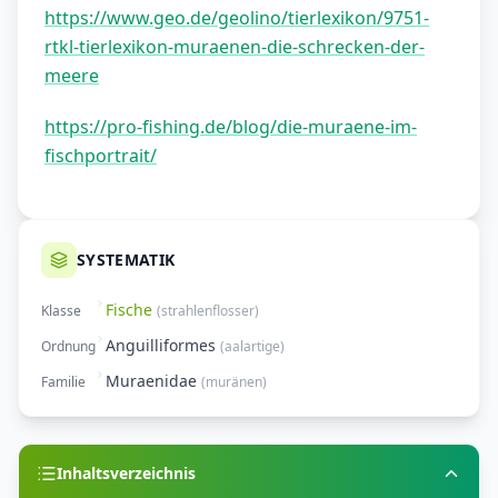
https://www.geo.de/geolino/tierlexikon/9751-
rtkl-tierlexikon-muraenen-die-schrecken-der-
meere
https://pro-fishing.de/blog/die-muraene-im-
fischportrait/
SYSTEMATIK
Fische
Klasse
(
strahlenflosser
)
Anguilliformes
Ordnung
(
aalartige
)
Muraenidae
Familie
(
muränen
)
Inhaltsverzeichnis