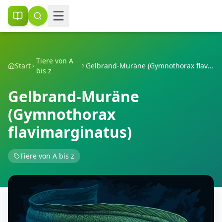
Tiere von A
Start
Gelbrand-Muräne (Gymnothorax flavimarginatus)
bis z
Gelbrand-Muräne
(Gymnothorax
flavimarginatus)
Tiere von A bis z