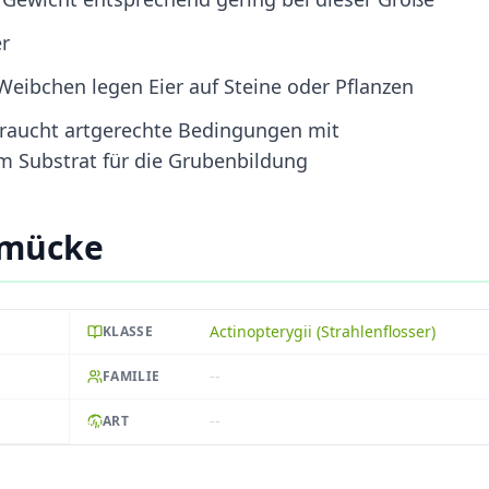
r
 Weibchen legen Eier auf Steine oder Pflanzen
braucht artgerechte Bedingungen mit
 Substrat für die Grubenbildung
smücke
Actinopterygii (Strahlenflosser)
KLASSE
--
FAMILIE
--
ART