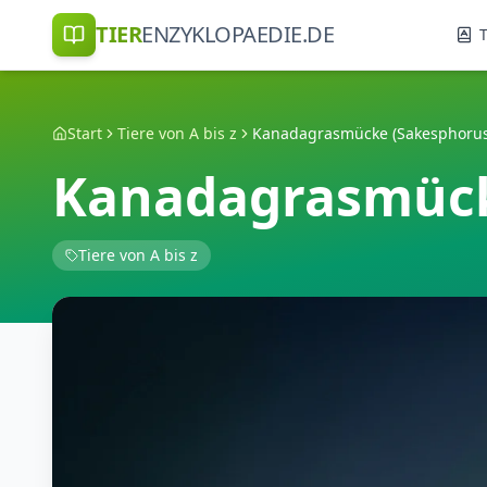
TIER
ENZYKLOPAEDIE.DE
T
Start
Tiere von A bis z
Kanadagrasmücke (Sakesphorus
Kanadagrasmück
Tiere von A bis z