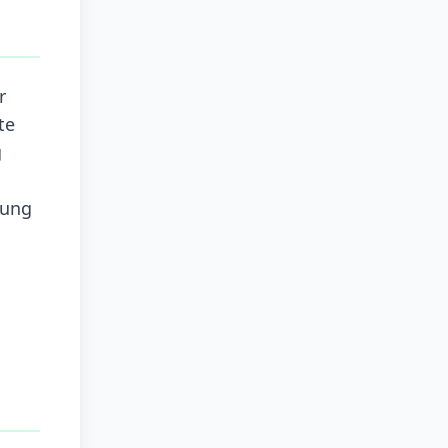
r
te
g
nung