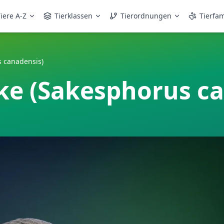
iere A-Z
Tierklassen
Tierordnungen
Tierfam
 canadensis)
e (Sakesphorus ca