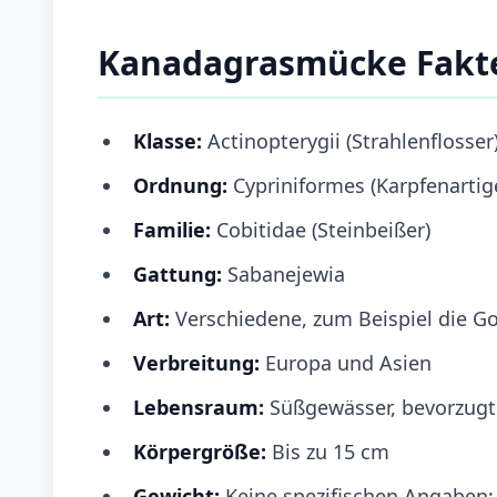
Kanadagrasmücke Fakt
Klasse:
Actinopterygii (Strahlenflosser
Ordnung:
Cypriniformes (Karpfenartig
Familie:
Cobitidae (Steinbeißer)
Gattung:
Sabanejewia
Art:
Verschiedene, zum Beispiel die G
Verbreitung:
Europa und Asien
Lebensraum:
Süßgewässer, bevorzugt 
Körpergröße:
Bis zu 15 cm
Gewicht:
Keine spezifischen Angaben;