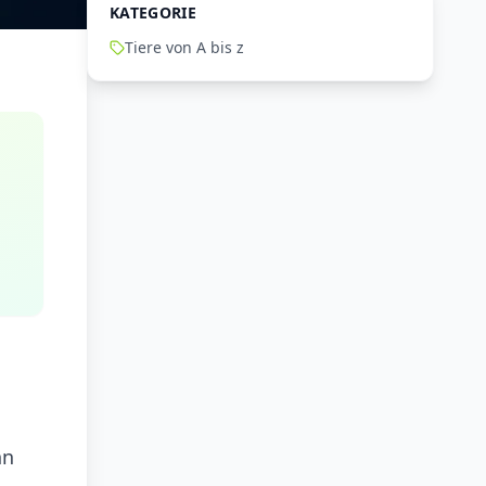
KATEGORIE
Tiere von A bis z
nn