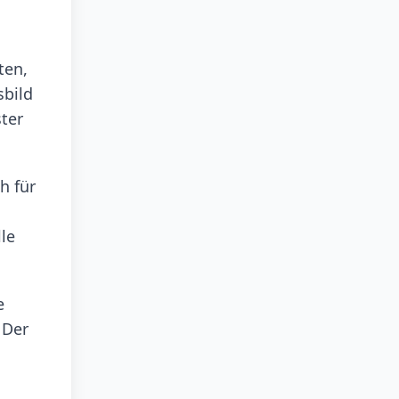
ten,
sbild
ter
h für
le
e
 Der