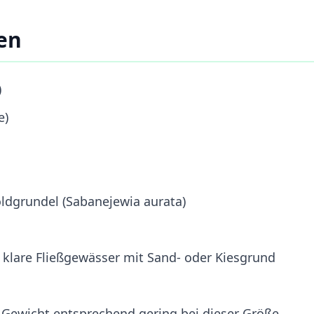
en
)
e)
oldgrundel (Sabanejewia aurata)
klare Fließgewässer mit Sand- oder Kiesgrund
 Gewicht entsprechend gering bei dieser Größe