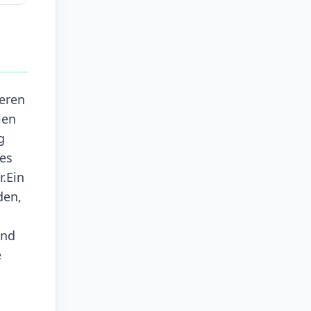
deren
len
g
des
r.Ein
den,
und
e