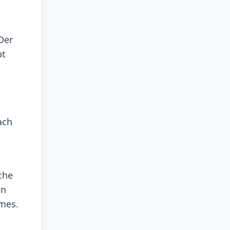
Der
bt
ach
che
on
umes.