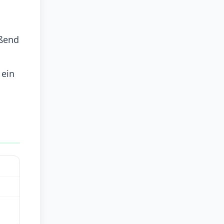
eßend
 ein