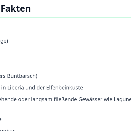
 Fakten
ige)
fers Buntbarsch)
in Liberia und der Elfenbeinküste
ehende oder langsam fließende Gewässer wie Lagun
e
fügbar