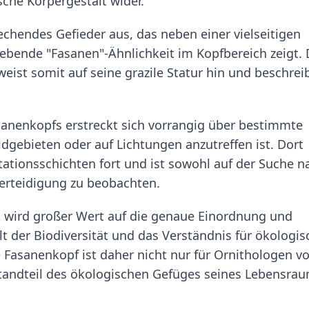
sche Körpergestalt wider.
echendes Gefieder aus, das neben einer vielseitigen
bende "Fasanen"-Ähnlichkeit im Kopfbereich zeigt. 
ist somit auf seine grazile Statur hin und beschrei
anenkopfs erstreckt sich vorrangig über bestimmte
ldgebieten oder auf Lichtungen anzutreffen ist. Dort
ationsschichten fort und ist sowohl auf der Suche n
verteidigung zu beobachten.
k wird großer Wert auf die genaue Einordnung und
lt der Biodiversität und das Verständnis für ökologis
Fasanenkopf ist daher nicht nur für Ornithologen v
standteil des ökologischen Gefüges seines Lebensra