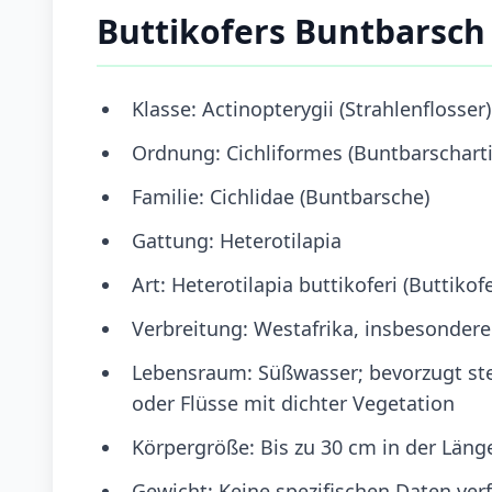
Buttikofers Buntbarsch
Klasse: Actinopterygii (Strahlenflosser)
Ordnung: Cichliformes (Buntbarschart
Familie: Cichlidae (Buntbarsche)
Gattung: Heterotilapia
Art: Heterotilapia buttikoferi (Buttiko
Verbreitung: Westafrika, insbesondere 
Lebensraum: Süßwasser; bevorzugt st
oder Flüsse mit dichter Vegetation
Körpergröße: Bis zu 30 cm in der Läng
Gewicht: Keine spezifischen Daten ver