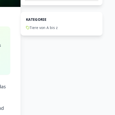
KATEGORIE
Tiere von A bis z
s
das
nd