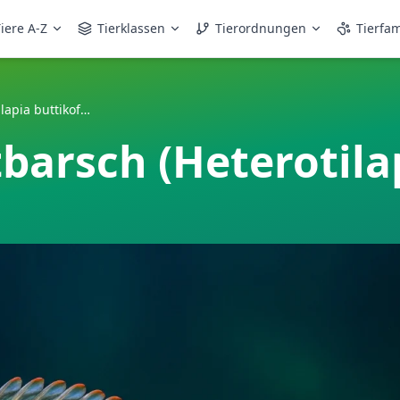
iere A-Z
Tierklassen
Tierordnungen
Tierfam
Buttikofers Buntbarsch (Heterotilapia buttikoferi)
barsch (Heterotilap