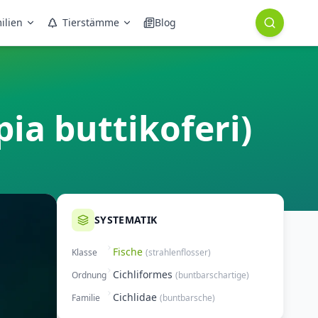
ilien
Tierstämme
Blog
ia buttikoferi)
SYSTEMATIK
Fische
Klasse
(
strahlenflosser
)
Cichliformes
Ordnung
(
buntbarschartige
)
Cichlidae
Familie
(
buntbarsche
)