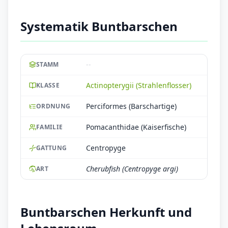
Systematik Buntbarschen
--
STAMM
Actinopterygii (Strahlenflosser)
KLASSE
Perciformes (Barschartige)
ORDNUNG
Pomacanthidae (Kaiserfische)
FAMILIE
Centropyge
GATTUNG
Cherubfish (Centropyge argi)
ART
Buntbarschen Herkunft und