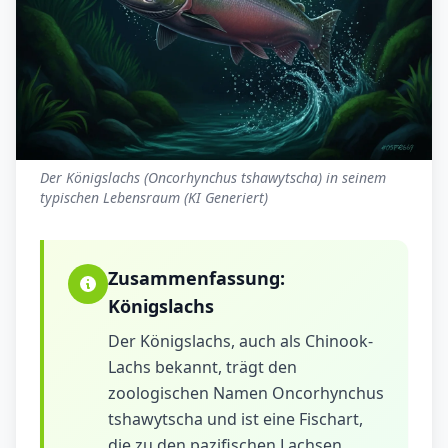
Der Königslachs (Oncorhynchus tshawytscha) in seinem
typischen Lebensraum (KI Generiert)
Zusammenfassung:
Königslachs
Der Königslachs, auch als Chinook-
Lachs bekannt, trägt den
zoologischen Namen Oncorhynchus
tshawytscha und ist eine Fischart,
die zu den pazifischen Lachsen