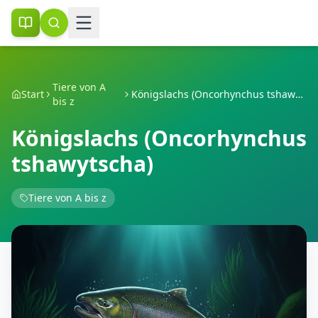
Tiere von A
Start
Königslachs (Oncorhynchus tshawytscha)
bis z
Königslachs (Oncorhynchus
tshawytscha)
Tiere von A bis z