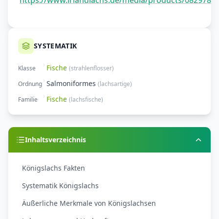
https://www.irlandlachs.de/media/products/0829784
SYSTEMATIK
Fische
Klasse
(
strahlenflosser
)
Salmoniformes
Ordnung
(
lachsartige
)
Fische
Familie
(
lachsfische
)
Inhaltsverzeichnis
Königslachs Fakten
Systematik Königslachs
Äußerliche Merkmale von Königslachsen