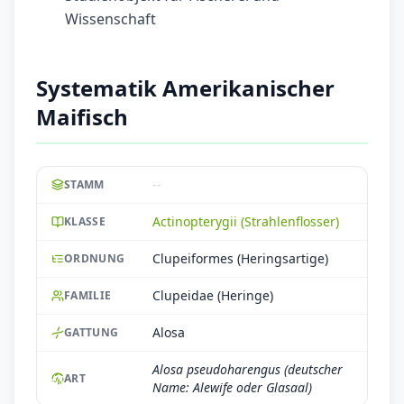
Wissenschaft
Systematik Amerikanischer
Maifisch
--
STAMM
Actinopterygii (Strahlenflosser)
KLASSE
Clupeiformes (Heringsartige)
ORDNUNG
Clupeidae (Heringe)
FAMILIE
Alosa
GATTUNG
Alosa pseudoharengus (deutscher
ART
Name: Alewife oder Glasaal)